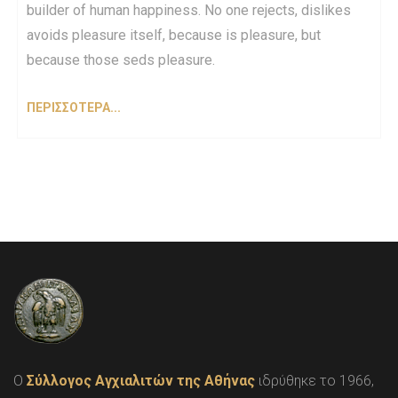
builder of human happiness. No one rejects, dislikes
avoids pleasure itself, because is pleasure, but
because those seds pleasure.
ΠΕΡΙΣΣΟΤΕΡΑ...
O
Σύλλογος Αγχιαλιτών της Αθήνας
ιδρύθηκε το 1966,